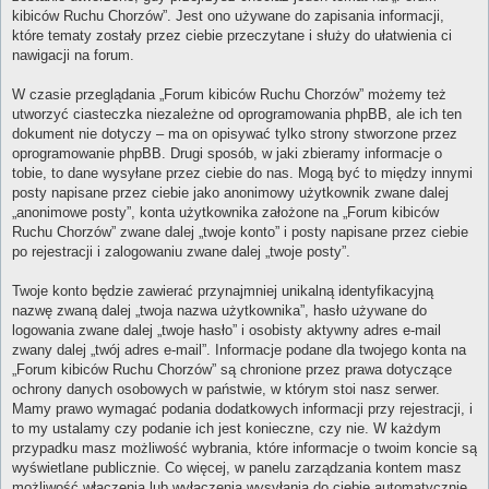
kibiców Ruchu Chorzów”. Jest ono używane do zapisania informacji,
które tematy zostały przez ciebie przeczytane i służy do ułatwienia ci
nawigacji na forum.
W czasie przeglądania „Forum kibiców Ruchu Chorzów” możemy też
utworzyć ciasteczka niezależne od oprogramowania phpBB, ale ich ten
dokument nie dotyczy – ma on opisywać tylko strony stworzone przez
oprogramowanie phpBB. Drugi sposób, w jaki zbieramy informacje o
tobie, to dane wysyłane przez ciebie do nas. Mogą być to między innymi
posty napisane przez ciebie jako anonimowy użytkownik zwane dalej
„anonimowe posty”, konta użytkownika założone na „Forum kibiców
Ruchu Chorzów” zwane dalej „twoje konto” i posty napisane przez ciebie
po rejestracji i zalogowaniu zwane dalej „twoje posty”.
Twoje konto będzie zawierać przynajmniej unikalną identyfikacyjną
nazwę zwaną dalej „twoja nazwa użytkownika”, hasło używane do
logowania zwane dalej „twoje hasło” i osobisty aktywny adres e-mail
zwany dalej „twój adres e-mail”. Informacje podane dla twojego konta na
„Forum kibiców Ruchu Chorzów” są chronione przez prawa dotyczące
ochrony danych osobowych w państwie, w którym stoi nasz serwer.
Mamy prawo wymagać podania dodatkowych informacji przy rejestracji, i
to my ustalamy czy podanie ich jest konieczne, czy nie. W każdym
przypadku masz możliwość wybrania, które informacje o twoim koncie są
wyświetlane publicznie. Co więcej, w panelu zarządzania kontem masz
możliwość włączenia lub wyłączenia wysyłania do ciebie automatycznie