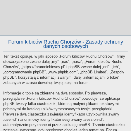
Forum kibiców Ruchu Chorzów - Zasady ochrony
danych osobowych
Ten tekst opisuje, w jaki sposób „Forum kibiców Ruchu Chorzów” i firmy
stowarzyszone zwane dalej „my”, „nas”, „nasz”, „Forum kibiców Ruchu
Chorzów”, „https://forumniebiescy.pl” i phpBB zwane dalej „oni”, „ich”,
„oprogramowanie phpBB”, „www.phpbb.com”, „phpBB Limited”, „Zespoły
phpBB”, korzystają z informacji zwanymi dalej „informacjami o tobie”
zebranych w czasie dowolnej twojej sesji na forum.
Informacje o tobie są zbierane na dwa sposoby. Po pierwsze,
przeglądanie „Forum kibiców Ruchu Chorzów” powoduje, że aplikacja
phpBB tworzy kilka ciasteczek, które są małymi plikami tekstowymi
pobranymi do katalogu plików tymczasowych twojej przeglądarki.
Pierwsze dwa ciasteczka zawierają identyfikator użytkownika zwany
„user-id” i anonimowy identyfikator sesji zwany „session-id”,
automatycznie przyznane ci przez aplikację phpBB. Trzecie ciasteczko
zostanie utworzone, gdy przejrzysz chociaż jeden temat na „Forum