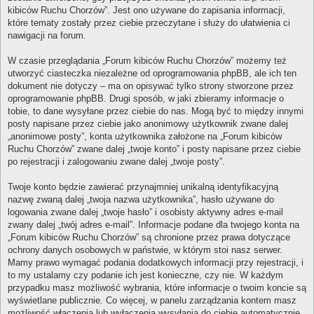
kibiców Ruchu Chorzów”. Jest ono używane do zapisania informacji,
które tematy zostały przez ciebie przeczytane i służy do ułatwienia ci
nawigacji na forum.
W czasie przeglądania „Forum kibiców Ruchu Chorzów” możemy też
utworzyć ciasteczka niezależne od oprogramowania phpBB, ale ich ten
dokument nie dotyczy – ma on opisywać tylko strony stworzone przez
oprogramowanie phpBB. Drugi sposób, w jaki zbieramy informacje o
tobie, to dane wysyłane przez ciebie do nas. Mogą być to między innymi
posty napisane przez ciebie jako anonimowy użytkownik zwane dalej
„anonimowe posty”, konta użytkownika założone na „Forum kibiców
Ruchu Chorzów” zwane dalej „twoje konto” i posty napisane przez ciebie
po rejestracji i zalogowaniu zwane dalej „twoje posty”.
Twoje konto będzie zawierać przynajmniej unikalną identyfikacyjną
nazwę zwaną dalej „twoja nazwa użytkownika”, hasło używane do
logowania zwane dalej „twoje hasło” i osobisty aktywny adres e-mail
zwany dalej „twój adres e-mail”. Informacje podane dla twojego konta na
„Forum kibiców Ruchu Chorzów” są chronione przez prawa dotyczące
ochrony danych osobowych w państwie, w którym stoi nasz serwer.
Mamy prawo wymagać podania dodatkowych informacji przy rejestracji, i
to my ustalamy czy podanie ich jest konieczne, czy nie. W każdym
przypadku masz możliwość wybrania, które informacje o twoim koncie są
wyświetlane publicznie. Co więcej, w panelu zarządzania kontem masz
możliwość włączenia lub wyłączenia wysyłania do ciebie automatycznie