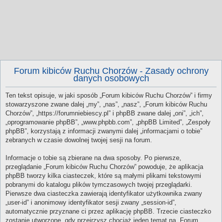
Forum kibiców Ruchu Chorzów - Zasady ochrony
danych osobowych
Ten tekst opisuje, w jaki sposób „Forum kibiców Ruchu Chorzów” i firmy
stowarzyszone zwane dalej „my”, „nas”, „nasz”, „Forum kibiców Ruchu
Chorzów”, „https://forumniebiescy.pl” i phpBB zwane dalej „oni”, „ich”,
„oprogramowanie phpBB”, „www.phpbb.com”, „phpBB Limited”, „Zespoły
phpBB”, korzystają z informacji zwanymi dalej „informacjami o tobie”
zebranych w czasie dowolnej twojej sesji na forum.
Informacje o tobie są zbierane na dwa sposoby. Po pierwsze,
przeglądanie „Forum kibiców Ruchu Chorzów” powoduje, że aplikacja
phpBB tworzy kilka ciasteczek, które są małymi plikami tekstowymi
pobranymi do katalogu plików tymczasowych twojej przeglądarki.
Pierwsze dwa ciasteczka zawierają identyfikator użytkownika zwany
„user-id” i anonimowy identyfikator sesji zwany „session-id”,
automatycznie przyznane ci przez aplikację phpBB. Trzecie ciasteczko
zostanie utworzone, gdy przejrzysz chociaż jeden temat na „Forum