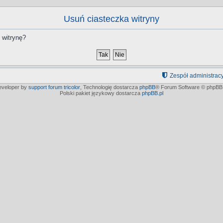
Usuń ciasteczka witryny
 witrynę?
Zespół administrac
developer by
support forum tricolor
,
Technologię dostarcza
phpBB
® Forum Software © phpBB 
Polski pakiet językowy dostarcza
phpBB.pl