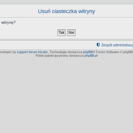
Usuń ciasteczka witryny
 witrynę?
Zespół administrac
developer by
support forum tricolor
,
Technologię dostarcza
phpBB
® Forum Software © phpBB 
Polski pakiet językowy dostarcza
phpBB.pl