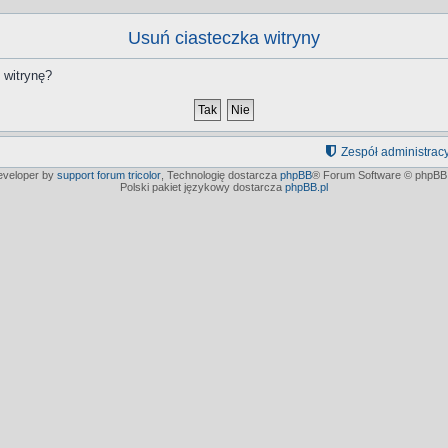
Usuń ciasteczka witryny
 witrynę?
Zespół administrac
developer by
support forum tricolor
,
Technologię dostarcza
phpBB
® Forum Software © phpBB 
Polski pakiet językowy dostarcza
phpBB.pl