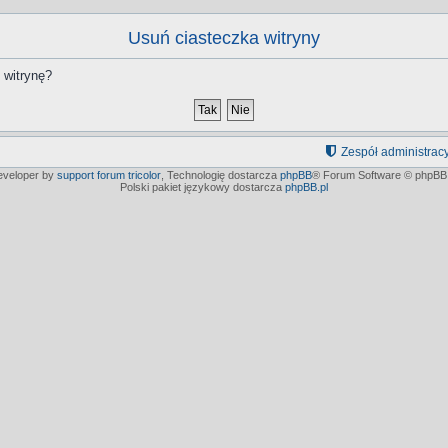
Usuń ciasteczka witryny
 witrynę?
Zespół administrac
developer by
support forum tricolor
,
Technologię dostarcza
phpBB
® Forum Software © phpBB 
Polski pakiet językowy dostarcza
phpBB.pl