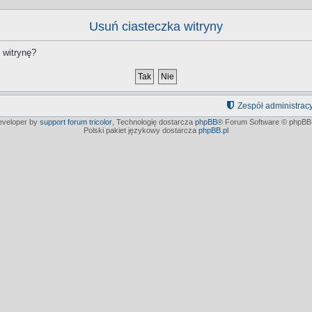
Usuń ciasteczka witryny
 witrynę?
Zespół administrac
developer by
support forum tricolor
,
Technologię dostarcza
phpBB
® Forum Software © phpBB 
Polski pakiet językowy dostarcza
phpBB.pl