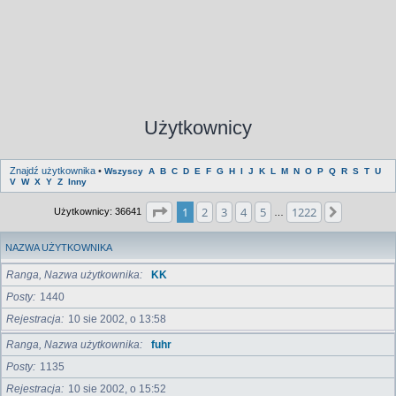
Użytkownicy
Znajdź użytkownika
•
Wszyscy
A
B
C
D
E
F
G
H
I
J
K
L
M
N
O
P
Q
R
S
T
U
V
W
X
Y
Z
Inny
Strona
1
z
1222
1
2
3
4
5
1222
Następna
Użytkownicy: 36641
…
NAZWA UŻYTKOWNIKA
Ranga, Nazwa użytkownika
KK
Posty
1440
Rejestracja
10 sie 2002, o 13:58
Ranga, Nazwa użytkownika
fuhr
Posty
1135
Rejestracja
10 sie 2002, o 15:52