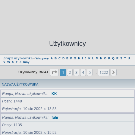
Użytkownicy
Znajdź użytkownika
•
Wszyscy
A
B
C
D
E
F
G
H
I
J
K
L
M
N
O
P
Q
R
S
T
U
V
W
X
Y
Z
Inny
Strona
1
z
1222
1
2
3
4
5
1222
Następna
Użytkownicy: 36641
…
NAZWA UŻYTKOWNIKA
Ranga, Nazwa użytkownika
KK
Posty
1440
Rejestracja
10 sie 2002, o 13:58
Ranga, Nazwa użytkownika
fuhr
Posty
1135
Rejestracja
10 sie 2002, o 15:52