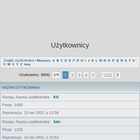
Użytkownicy
Znajdź użytkownika
•
Wszyscy
A
B
C
D
E
F
G
H
I
J
K
L
M
N
O
P
Q
R
S
T
U
V
W
X
Y
Z
Inny
Strona
1
z
1222
1
2
3
4
5
1222
Następna
Użytkownicy: 36642
…
NAZWA UŻYTKOWNIKA
Ranga, Nazwa użytkownika
KK
Posty
1440
Rejestracja
10 sie 2002, o 13:58
Ranga, Nazwa użytkownika
fuhr
Posty
1135
Rejestracja
10 sie 2002, o 15:52