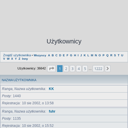
Użytkownicy
Znajdź użytkownika
•
Wszyscy
A
B
C
D
E
F
G
H
I
J
K
L
M
N
O
P
Q
R
S
T
U
V
W
X
Y
Z
Inny
Strona
1
z
1222
1
2
3
4
5
1222
Następna
Użytkownicy: 36642
…
NAZWA UŻYTKOWNIKA
Ranga, Nazwa użytkownika
KK
Posty
1440
Rejestracja
10 sie 2002, o 13:58
Ranga, Nazwa użytkownika
fuhr
Posty
1135
Rejestracja
10 sie 2002, o 15:52