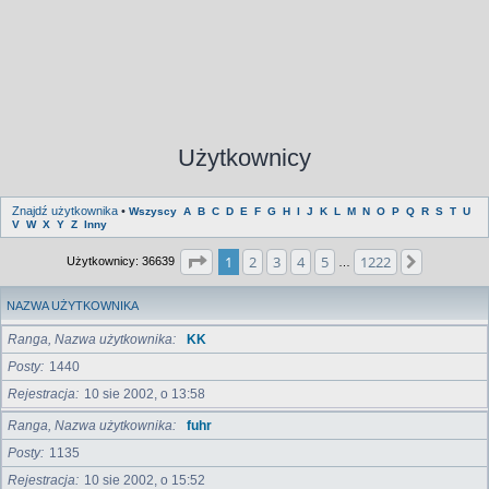
Użytkownicy
Znajdź użytkownika
•
Wszyscy
A
B
C
D
E
F
G
H
I
J
K
L
M
N
O
P
Q
R
S
T
U
V
W
X
Y
Z
Inny
Strona
1
z
1222
1
2
3
4
5
1222
Następna
Użytkownicy: 36639
…
NAZWA UŻYTKOWNIKA
Ranga, Nazwa użytkownika
KK
Posty
1440
Rejestracja
10 sie 2002, o 13:58
Ranga, Nazwa użytkownika
fuhr
Posty
1135
Rejestracja
10 sie 2002, o 15:52