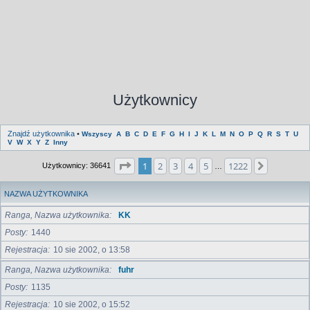
Użytkownicy
Znajdź użytkownika
•
Wszyscy
A
B
C
D
E
F
G
H
I
J
K
L
M
N
O
P
Q
R
S
T
U
V
W
X
Y
Z
Inny
Strona
1
z
1222
1
2
3
4
5
1222
Następna
Użytkownicy: 36641
…
NAZWA UŻYTKOWNIKA
Ranga, Nazwa użytkownika
KK
Posty
1440
Rejestracja
10 sie 2002, o 13:58
Ranga, Nazwa użytkownika
fuhr
Posty
1135
Rejestracja
10 sie 2002, o 15:52