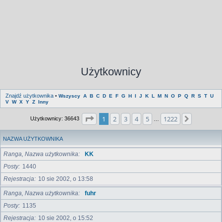
Użytkownicy
Znajdź użytkownika
•
Wszyscy
A
B
C
D
E
F
G
H
I
J
K
L
M
N
O
P
Q
R
S
T
U
V
W
X
Y
Z
Inny
Strona
1
z
1222
1
2
3
4
5
1222
Następna
Użytkownicy: 36643
…
NAZWA UŻYTKOWNIKA
Ranga, Nazwa użytkownika
KK
Posty
1440
Rejestracja
10 sie 2002, o 13:58
Ranga, Nazwa użytkownika
fuhr
Posty
1135
Rejestracja
10 sie 2002, o 15:52