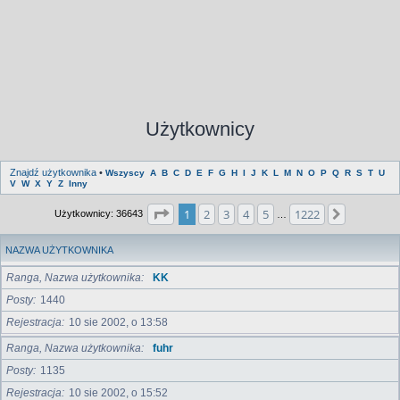
Użytkownicy
Znajdź użytkownika
•
Wszyscy
A
B
C
D
E
F
G
H
I
J
K
L
M
N
O
P
Q
R
S
T
U
V
W
X
Y
Z
Inny
Strona
1
z
1222
1
2
3
4
5
1222
Następna
Użytkownicy: 36643
…
NAZWA UŻYTKOWNIKA
Ranga, Nazwa użytkownika
KK
Posty
1440
Rejestracja
10 sie 2002, o 13:58
Ranga, Nazwa użytkownika
fuhr
Posty
1135
Rejestracja
10 sie 2002, o 15:52