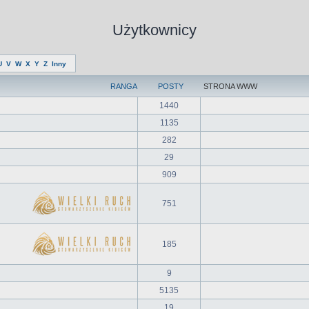
Użytkownicy
U
V
W
X
Y
Z
Inny
RANGA
POSTY
STRONA WWW
1440
1135
282
29
909
751
185
9
5135
19