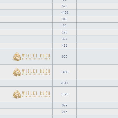
572
4499
345
30
128
324
419
650
1480
9341
1395
672
215