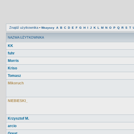
Znajdź użytkownika
•
Wszyscy
A
B
C
D
E
F
G
H
I
J
K
L
M
N
O
P
Q
R
S
T
NAZWA UŻYTKOWNIKA
KK
fuhr
Morris
Kriso
Tomasz
Mikoruch
NIEBIESKI_
Krzysztof M.
arcio
Great