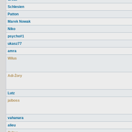
Schlesien
Patton
Marek Nowak
Niko
psycho#1
ukasz77
amra
Wilus
Adi-Żory
Lutz
jalboss
vahanara
alieu