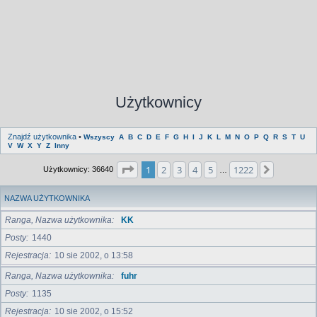
Użytkownicy
Znajdź użytkownika
•
Wszyscy
A
B
C
D
E
F
G
H
I
J
K
L
M
N
O
P
Q
R
S
T
U
V
W
X
Y
Z
Inny
Strona
1
z
1222
1
2
3
4
5
1222
Następna
Użytkownicy: 36640
…
NAZWA UŻYTKOWNIKA
Ranga, Nazwa użytkownika
KK
Posty
1440
Rejestracja
10 sie 2002, o 13:58
Ranga, Nazwa użytkownika
fuhr
Posty
1135
Rejestracja
10 sie 2002, o 15:52