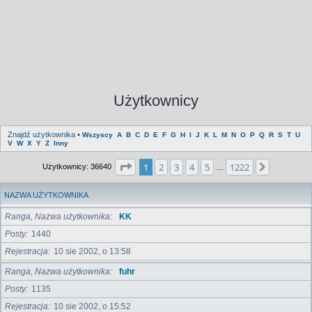
Użytkownicy
Znajdź użytkownika
•
Wszyscy
A
B
C
D
E
F
G
H
I
J
K
L
M
N
O
P
Q
R
S
T
U
V
W
X
Y
Z
Inny
Strona
1
z
1222
1
2
3
4
5
1222
Następna
Użytkownicy: 36640
…
NAZWA UŻYTKOWNIKA
Ranga, Nazwa użytkownika
KK
Posty
1440
Rejestracja
10 sie 2002, o 13:58
Ranga, Nazwa użytkownika
fuhr
Posty
1135
Rejestracja
10 sie 2002, o 15:52