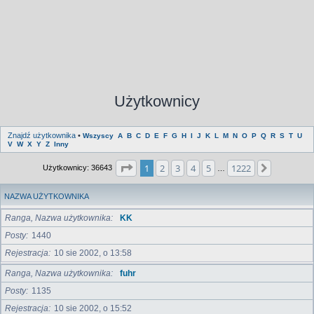
Użytkownicy
Znajdź użytkownika
•
Wszyscy
A
B
C
D
E
F
G
H
I
J
K
L
M
N
O
P
Q
R
S
T
U
V
W
X
Y
Z
Inny
Strona
1
z
1222
1
2
3
4
5
1222
Następna
Użytkownicy: 36643
…
NAZWA UŻYTKOWNIKA
Ranga, Nazwa użytkownika
KK
Posty
1440
Rejestracja
10 sie 2002, o 13:58
Ranga, Nazwa użytkownika
fuhr
Posty
1135
Rejestracja
10 sie 2002, o 15:52