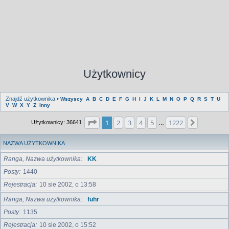
Użytkownicy
Znajdź użytkownika
•
Wszyscy
A
B
C
D
E
F
G
H
I
J
K
L
M
N
O
P
Q
R
S
T
U
V
W
X
Y
Z
Inny
Strona
1
z
1222
1
2
3
4
5
1222
Następna
Użytkownicy: 36641
…
NAZWA UŻYTKOWNIKA
Ranga, Nazwa użytkownika
KK
Posty
1440
Rejestracja
10 sie 2002, o 13:58
Ranga, Nazwa użytkownika
fuhr
Posty
1135
Rejestracja
10 sie 2002, o 15:52