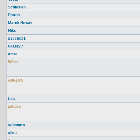
Schlesien
Patton
Marek Nowak
Niko
psycho#1
ukasz77
amra
Wilus
Adi-Żory
Lutz
jalboss
vahanara
alieu