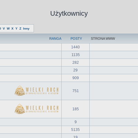
Użytkownicy
U
V
W
X
Y
Z
Inny
RANGA
POSTY
STRONA WWW
1440
1135
282
29
909
751
185
9
5135
19