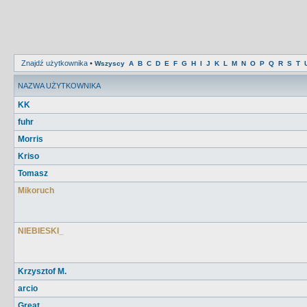
Znajdź użytkownika
•
Wszyscy
A
B
C
D
E
F
G
H
I
J
K
L
M
N
O
P
Q
R
S
T
NAZWA UŻYTKOWNIKA
KK
fuhr
Morris
Kriso
Tomasz
Mikoruch
NIEBIESKI_
Krzysztof M.
arcio
Great