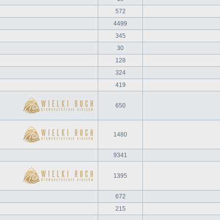
572
4499
345
30
128
324
419
650
1480
9341
1395
672
215