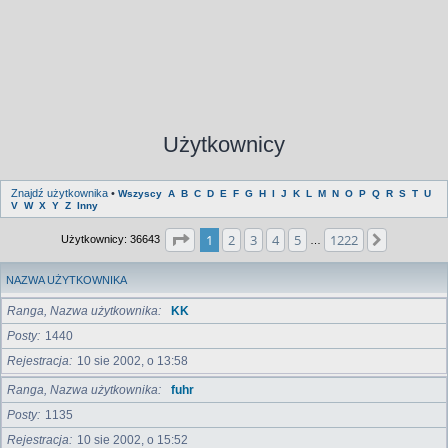
Użytkownicy
Znajdź użytkownika
•
Wszyscy
A
B
C
D
E
F
G
H
I
J
K
L
M
N
O
P
Q
R
S
T
U
V
W
X
Y
Z
Inny
Strona
1
z
1222
1
2
3
4
5
1222
Następna
Użytkownicy: 36643
…
NAZWA UŻYTKOWNIKA
Ranga, Nazwa użytkownika
KK
Posty
1440
Rejestracja
10 sie 2002, o 13:58
Ranga, Nazwa użytkownika
fuhr
Posty
1135
Rejestracja
10 sie 2002, o 15:52