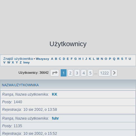
Użytkownicy
Znajdź użytkownika
•
Wszyscy
A
B
C
D
E
F
G
H
I
J
K
L
M
N
O
P
Q
R
S
T
U
V
W
X
Y
Z
Inny
Strona
1
z
1222
1
2
3
4
5
1222
Następna
Użytkownicy: 36642
…
NAZWA UŻYTKOWNIKA
Ranga, Nazwa użytkownika
KK
Posty
1440
Rejestracja
10 sie 2002, o 13:58
Ranga, Nazwa użytkownika
fuhr
Posty
1135
Rejestracja
10 sie 2002, o 15:52