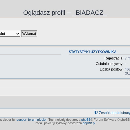
Oglądasz profil – _BiADACZ_
STATYSTYKI UŻYTKOWNIKA
Rejestracja:
7 m
Ostatnio aktywny:
-
Liczba postów:
46
(0.
Zespół administrac
developer by
support forum tricolor
,
Technologię dostarcza
phpBB
® Forum Software © phpBB 
Polski pakiet językowy dostarcza
phpBB.pl