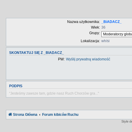
Nazwa użytkownika:
_BiADACZ_
Wiek:
36
Grupy:
Lokalizacja:
wh/si
SKONTAKTUJ SIĘ Z _BIADACZ_
PW:
Wyślij prywatną wiadomość
PODPIS
"Jesteśmy zawsze tam, gdzie nasz Ruch Chorzów gra..."
Strona Główna
Forum kibiców Ruchu
Style 