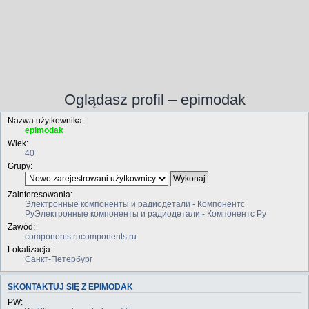
Oglądasz profil – epimodak
Nazwa użytkownika:
epimodak
Wiek:
40
Grupy:
Zainteresowania:
Электронные компоненты и радиодетали - Компонентс
РуЭлектронные компоненты и радиодетали - Компонентс Ру
Zawód:
components.rucomponents.ru
Lokalizacja:
Санкт-Петербург
SKONTAKTUJ SIĘ Z EPIMODAK
PW: