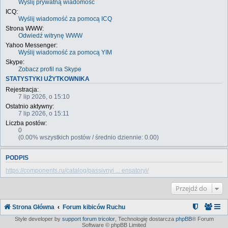
Wyślij prywatną wiadomość
ICQ:
Wyślij wiadomość za pomocą ICQ
Strona WWW:
Odwiedź witrynę WWW
Yahoo Messenger:
Wyślij wiadomość za pomocą YIM
Skype:
Zobacz profil na Skype
STATYSTYKI UŻYTKOWNIKA
Rejestracja:
7 lip 2026, o 15:10
Ostatnio aktywny:
7 lip 2026, o 15:11
Liczba postów:
0
(0.00% wszystkich postów / średnio dziennie: 0.00)
PODPIS
https://components.ru/catalog/passivnyi ... ensatoryi/
Przejdź do
Strona Główna
Forum kibiców Ruchu
Style developer by
support forum tricolor
,
Technologię dostarcza
phpBB
® Forum
Software © phpBB Limited