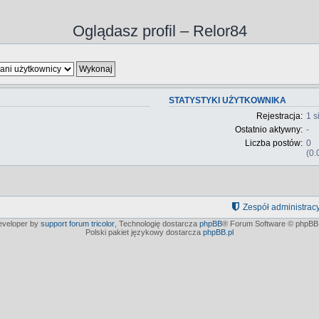
Oglądasz profil – Relor84
STATYSTYKI UŻYTKOWNIKA
Rejestracja:
1 s
Ostatnio aktywny:
-
Liczba postów:
0
(0.
Zespół administrac
developer by
support forum tricolor
,
Technologię dostarcza
phpBB
® Forum Software © phpBB 
Polski pakiet językowy dostarcza
phpBB.pl