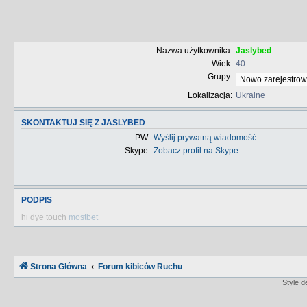
Nazwa użytkownika:
Jaslybed
Wiek:
40
Grupy:
Lokalizacja:
Ukraine
SKONTAKTUJ SIĘ Z JASLYBED
PW:
Wyślij prywatną wiadomość
Skype:
Zobacz profil na Skype
PODPIS
hi dye touch
mostbet
Strona Główna
Forum kibiców Ruchu
Style 