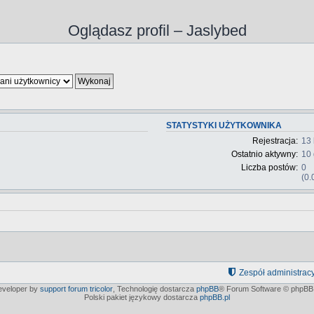
Oglądasz profil – Jaslybed
STATYSTYKI UŻYTKOWNIKA
Rejestracja:
13 
Ostatnio aktywny:
10 
Liczba postów:
0
(0.
Zespół administrac
developer by
support forum tricolor
,
Technologię dostarcza
phpBB
® Forum Software © phpBB 
Polski pakiet językowy dostarcza
phpBB.pl