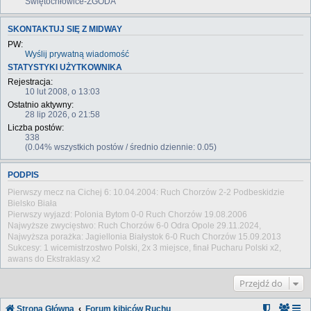
Świętochłowice-ZGODA
SKONTAKTUJ SIĘ Z MIDWAY
PW:
Wyślij prywatną wiadomość
STATYSTYKI UŻYTKOWNIKA
Rejestracja:
10 lut 2008, o 13:03
Ostatnio aktywny:
28 lip 2026, o 21:58
Liczba postów:
338
(0.04% wszystkich postów / średnio dziennie: 0.05)
PODPIS
Pierwszy mecz na Cichej 6: 10.04.2004: Ruch Chorzów 2-2 Podbeskidzie
Bielsko Biała
Pierwszy wyjazd: Polonia Bytom 0-0 Ruch Chorzów 19.08.2006
Najwyższe zwycięstwo: Ruch Chorzów 6-0 Odra Opole 29.11.2024,
Najwyższa porażka: Jagiellonia Białystok 6-0 Ruch Chorzów 15.09.2013
Sukcesy: 1 wicemistrzostwo Polski, 2x 3 miejsce, finał Pucharu Polski x2,
awans do Ekstraklasy x2
Przejdź do
Strona Główna
Forum kibiców Ruchu