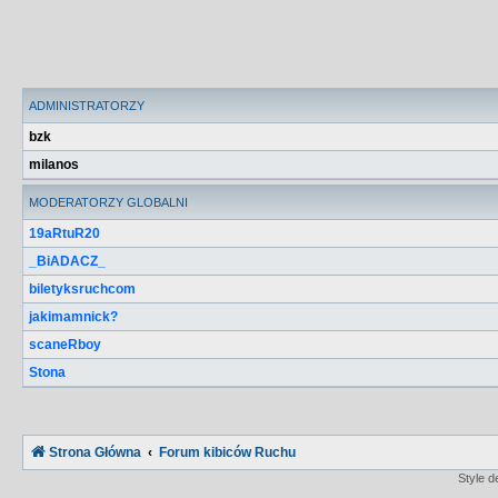
ADMINISTRATORZY
bzk
milanos
MODERATORZY GLOBALNI
19aRtuR20
_BiADACZ_
biletyksruchcom
jakimamnick?
scaneRboy
Stona
Strona Główna
Forum kibiców Ruchu
Style 