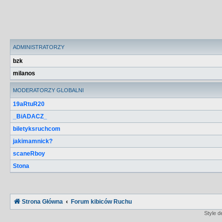
ADMINISTRATORZY
bzk
milanos
MODERATORZY GLOBALNI
19aRtuR20
_BiADACZ_
biletyksruchcom
jakimamnick?
scaneRboy
Stona
Strona Główna
Forum kibiców Ruchu
Style 