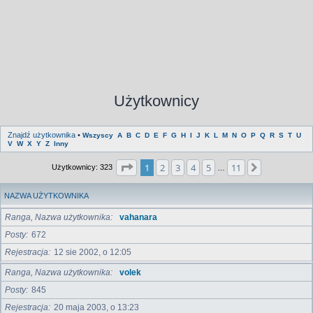
Użytkownicy
Znajdź użytkownika
•
Wszyscy
A
B
C
D
E
F
G
H
I
J
K
L
M
N
O
P
Q
R
S
T
U
V
W
X
Y
Z
Inny
Strona
1
z
11
1
2
3
4
5
11
Następna
Użytkownicy: 323
…
NAZWA UŻYTKOWNIKA
Ranga, Nazwa użytkownika
vahanara
Posty
672
Rejestracja
12 sie 2002, o 12:05
Ranga, Nazwa użytkownika
volek
Posty
845
Rejestracja
20 maja 2003, o 13:23