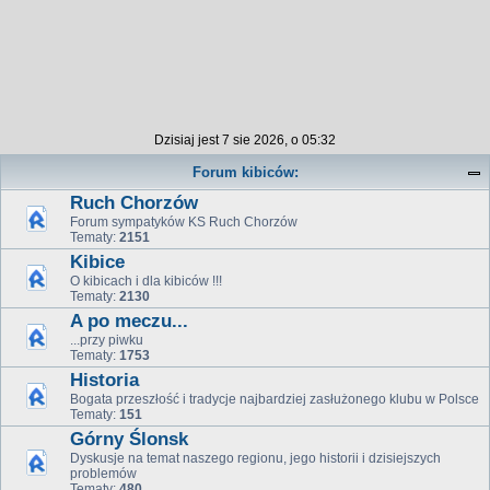
Dzisiaj jest 7 sie 2026, o 05:32
Forum kibiców:
Ruch Chorzów
Forum sympatyków KS Ruch Chorzów
Tematy:
2151
Kibice
O kibicach i dla kibiców !!!
Tematy:
2130
A po meczu...
...przy piwku
Tematy:
1753
Historia
Bogata przeszłość i tradycje najbardziej zasłużonego klubu w Polsce
Tematy:
151
Górny Ślonsk
Dyskusje na temat naszego regionu, jego historii i dzisiejszych
problemów
Tematy:
480