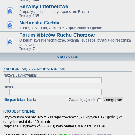
Serwisy internetowe
Propozycje i opinie dotyczące stron Ruchu
Tematy:
135
Niebieska Giełda
Kupię, sprzedam, zamienię. Zapraszamy na giełdę.
Forum kibiców Ruchu Chorzów
O forum, kwestie techniczne, pytania i sugestie, pytania do rzecznika
prasowego.
Tematy:
7
STATYSTYKI
ZALOGUJ SIĘ
•
ZAREJESTRUJ SIĘ
Nazwa użytkownika:
Hasło:
Nie pamiętam hasła
Zapamiętaj mnie
KTO JEST ONLINE
Użytkownicy online:
375
:: 6 zarejestrowanych, 2 ukrytych i 367 gości (wg
danych z ostatnich 10 minut)
Najwięcej użytkowników (
6813
) było online 6 sie 2026, o 06:46