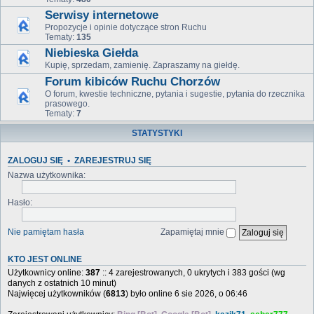
Serwisy internetowe
Propozycje i opinie dotyczące stron Ruchu
Tematy:
135
Niebieska Giełda
Kupię, sprzedam, zamienię. Zapraszamy na giełdę.
Forum kibiców Ruchu Chorzów
O forum, kwestie techniczne, pytania i sugestie, pytania do rzecznika
prasowego.
Tematy:
7
STATYSTYKI
ZALOGUJ SIĘ
•
ZAREJESTRUJ SIĘ
Nazwa użytkownika:
Hasło:
Nie pamiętam hasła
Zapamiętaj mnie
KTO JEST ONLINE
Użytkownicy online:
387
:: 4 zarejestrowanych, 0 ukrytych i 383 gości (wg
danych z ostatnich 10 minut)
Najwięcej użytkowników (
6813
) było online 6 sie 2026, o 06:46