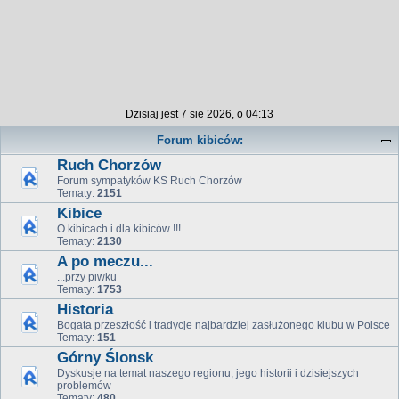
Dzisiaj jest 7 sie 2026, o 04:13
Forum kibiców:
Ruch Chorzów
Forum sympatyków KS Ruch Chorzów
Tematy:
2151
Kibice
O kibicach i dla kibiców !!!
Tematy:
2130
A po meczu...
...przy piwku
Tematy:
1753
Historia
Bogata przeszłość i tradycje najbardziej zasłużonego klubu w Polsce
Tematy:
151
Górny Ślonsk
Dyskusje na temat naszego regionu, jego historii i dzisiejszych
problemów
Tematy:
480