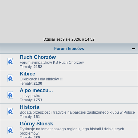
Dzisiaj jest 9 sie 2026, o 14:52
Forum kibiców:
Ruch Chorzów
Forum sympatyków KS Ruch Chorzów
Tematy:
2152
Kibice
O kibicach i dla kibiców !!!
Tematy:
2130
A po meczu...
...przy piwku
Tematy:
1753
Historia
Bogata przeszłość i tradycje najbardziej zasłużonego klubu w Polsce
Tematy:
151
Górny Ślonsk
Dyskusje na temat naszego regionu, jego historii i dzisiejszych
problemów
Tematy:
480