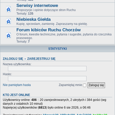
Serwisy internetowe
Propozycje i opinie dotyczące stron Ruchu
Tematy:
135
Niebieska Giełda
Kupię, sprzedam, zamienię. Zapraszamy na giełdę.
Forum kibiców Ruchu Chorzów
O forum, kwestie techniczne, pytania i sugestie, pytania do rzecznika
prasowego.
Tematy:
7
STATYSTYKI
ZALOGUJ SIĘ
•
ZAREJESTRUJ SIĘ
Nazwa użytkownika:
Hasło:
Nie pamiętam hasła
Zapamiętaj mnie
KTO JEST ONLINE
Użytkownicy online:
406
:: 20 zarejestrowanych, 2 ukrytych i 384 gości (wg
danych z ostatnich 10 minut)
Najwięcej użytkowników (
6813
) było online 6 sie 2026, o 06:46