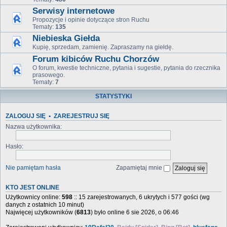
Serwisy internetowe
Propozycje i opinie dotyczące stron Ruchu
Tematy:
135
Niebieska Giełda
Kupię, sprzedam, zamienię. Zapraszamy na giełdę.
Forum kibiców Ruchu Chorzów
O forum, kwestie techniczne, pytania i sugestie, pytania do rzecznika
prasowego.
Tematy:
7
STATYSTYKI
ZALOGUJ SIĘ
•
ZAREJESTRUJ SIĘ
Nazwa użytkownika:
Hasło:
Nie pamiętam hasła
Zapamiętaj mnie
KTO JEST ONLINE
Użytkownicy online:
598
:: 15 zarejestrowanych, 6 ukrytych i 577 gości (wg
danych z ostatnich 10 minut)
Najwięcej użytkowników (
6813
) było online 6 sie 2026, o 06:46