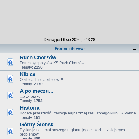
Dzisiaj jest 6 sie 2026, o 13:28
Forum kibiców:
Ruch Chorzów
Forum sympatyków KS Ruch Chorzów
Tematy:
2150
Kibice
O kibicach i dla kibiców !!!
Tematy:
2130
A po meczu...
...przy piwku
Tematy:
1753
Historia
Bogata przeszłość i tradycje najbardziej zasłużonego klubu w Polsce
Tematy:
151
Górny Ślonsk
Dyskusje na temat naszego regionu, jego historii i dzisiejszych
problemów
Tematy:
480