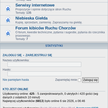
Serwisy internetowe
Propozycje i opinie dotyczące stron Ruchu
Tematy:
135
Niebieska Giełda
Kupię, sprzedam, zamienię. Zapraszamy na giełdę.
Forum kibiców Ruchu Chorzów
O forum, kwestie techniczne, pytania i sugestie, pytania do rzecznika
prasowego.
Tematy:
7
STATYSTYKI
ZALOGUJ SIĘ
•
ZAREJESTRUJ SIĘ
Nazwa użytkownika:
Hasło:
Nie pamiętam hasła
Zapamiętaj mnie
KTO JEST ONLINE
Użytkownicy online:
425
:: 5 zarejestrowanych, 0 ukrytych i 420 gości (wg
danych z ostatnich 10 minut)
Najwięcej użytkowników (
6813
) było online 6 sie 2026, o 06:46