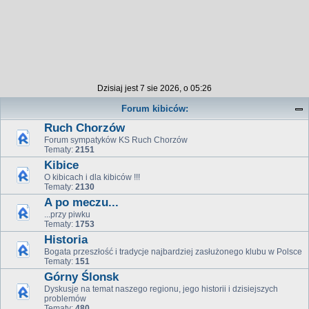
Dzisiaj jest 7 sie 2026, o 05:26
Forum kibiców:
Ruch Chorzów
Forum sympatyków KS Ruch Chorzów
Tematy:
2151
Kibice
O kibicach i dla kibiców !!!
Tematy:
2130
A po meczu...
...przy piwku
Tematy:
1753
Historia
Bogata przeszłość i tradycje najbardziej zasłużonego klubu w Polsce
Tematy:
151
Górny Ślonsk
Dyskusje na temat naszego regionu, jego historii i dzisiejszych
problemów
Tematy:
480