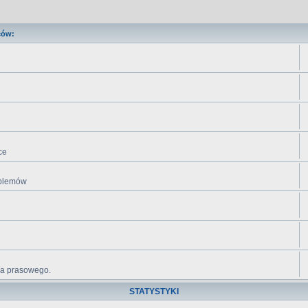
ców:
ce
roblemów
ika prasowego.
STATYSTYKI