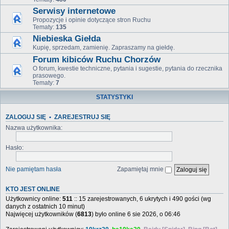
Serwisy internetowe
Propozycje i opinie dotyczące stron Ruchu
Tematy:
135
Niebieska Giełda
Kupię, sprzedam, zamienię. Zapraszamy na giełdę.
Forum kibiców Ruchu Chorzów
O forum, kwestie techniczne, pytania i sugestie, pytania do rzecznika
prasowego.
Tematy:
7
STATYSTYKI
ZALOGUJ SIĘ
•
ZAREJESTRUJ SIĘ
Nazwa użytkownika:
Hasło:
Nie pamiętam hasła
Zapamiętaj mnie
KTO JEST ONLINE
Użytkownicy online:
511
:: 15 zarejestrowanych, 6 ukrytych i 490 gości (wg
danych z ostatnich 10 minut)
Najwięcej użytkowników (
6813
) było online 6 sie 2026, o 06:46