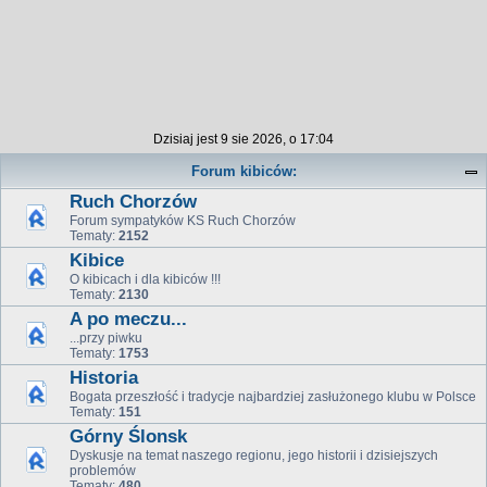
Dzisiaj jest 9 sie 2026, o 17:04
Forum kibiców:
Ruch Chorzów
Forum sympatyków KS Ruch Chorzów
Tematy:
2152
Kibice
O kibicach i dla kibiców !!!
Tematy:
2130
A po meczu...
...przy piwku
Tematy:
1753
Historia
Bogata przeszłość i tradycje najbardziej zasłużonego klubu w Polsce
Tematy:
151
Górny Ślonsk
Dyskusje na temat naszego regionu, jego historii i dzisiejszych
problemów
Tematy:
480