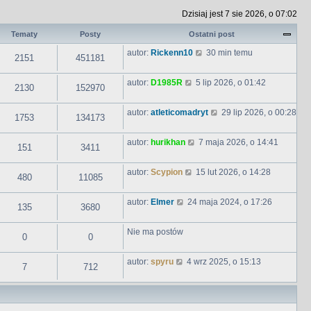
Dzisiaj jest 7 sie 2026, o 07:02
Tematy
Posty
Ostatni post
W
autor:
Rickenn10
30 min temu
2151
451181
y
ś
w
W
autor:
D1985R
5 lip 2026, o 01:42
2130
152970
i
y
e
ś
t
w
W
autor:
atleticomadryt
29 lip 2026, o 00:28
1753
134173
l
i
y
n
e
ś
a
t
w
W
autor:
hurikhan
7 maja 2026, o 14:41
151
3411
j
l
i
y
n
n
e
ś
o
a
t
w
W
autor:
Scypion
15 lut 2026, o 14:28
480
11085
w
j
l
i
y
s
n
n
e
ś
z
o
a
t
w
W
autor:
Elmer
24 maja 2024, o 17:26
135
3680
y
w
j
l
i
y
p
s
n
n
e
ś
o
z
o
a
t
w
Nie ma postów
0
0
s
y
w
j
l
i
t
p
s
n
n
e
o
z
o
a
t
W
autor:
spyru
4 wrz 2025, o 15:13
7
712
s
y
w
j
l
y
t
p
s
n
n
ś
o
z
o
a
w
s
y
w
j
i
t
p
s
n
e