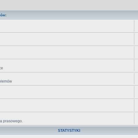
ców:
ce
roblemów
ika prasowego.
STATYSTYKI