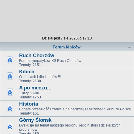
Dzisiaj jest 7 sie 2026, o 17:13
Forum kibiców:
Ruch Chorzów
Forum sympatyków KS Ruch Chorzów
Tematy:
2151
Kibice
O kibicach i dla kibiców !!!
Tematy:
2130
A po meczu...
...przy piwku
Tematy:
1753
Historia
Bogata przeszłość i tradycje najbardziej zasłużonego klubu w Polsce
Tematy:
151
Górny Ślonsk
Dyskusje na temat naszego regionu, jego historii i dzisiejszych
problemów
Tematy:
480