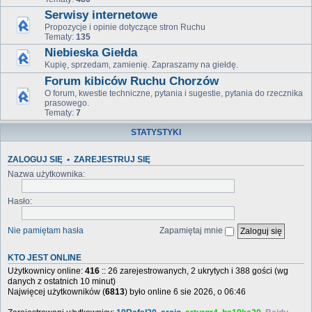
Serwisy internetowe
Propozycje i opinie dotyczące stron Ruchu
Tematy:
135
Niebieska Giełda
Kupię, sprzedam, zamienię. Zapraszamy na giełdę.
Forum kibiców Ruchu Chorzów
O forum, kwestie techniczne, pytania i sugestie, pytania do rzecznika
prasowego.
Tematy:
7
STATYSTYKI
ZALOGUJ SIĘ
•
ZAREJESTRUJ SIĘ
Nazwa użytkownika:
Hasło:
Nie pamiętam hasła
Zapamiętaj mnie
KTO JEST ONLINE
Użytkownicy online:
416
:: 26 zarejestrowanych, 2 ukrytych i 388 gości (wg
danych z ostatnich 10 minut)
Najwięcej użytkowników (
6813
) było online 6 sie 2026, o 06:46