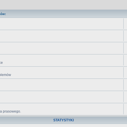
ców:
ce
roblemów
ika prasowego.
STATYSTYKI