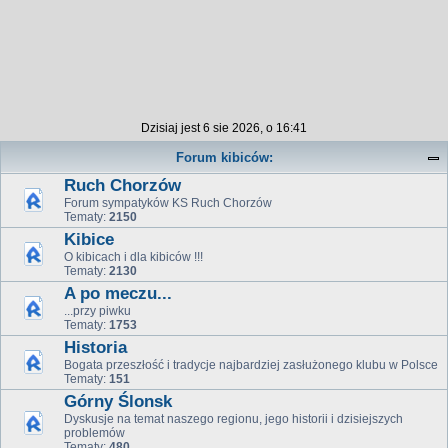
Dzisiaj jest 6 sie 2026, o 16:41
Forum kibiców:
Ruch Chorzów
Forum sympatyków KS Ruch Chorzów
Tematy:
2150
Kibice
O kibicach i dla kibiców !!!
Tematy:
2130
A po meczu...
...przy piwku
Tematy:
1753
Historia
Bogata przeszłość i tradycje najbardziej zasłużonego klubu w Polsce
Tematy:
151
Górny Ślonsk
Dyskusje na temat naszego regionu, jego historii i dzisiejszych
problemów
Tematy:
480