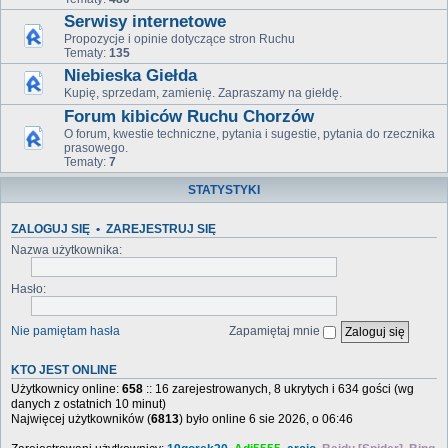
Serwisy internetowe
Propozycje i opinie dotyczące stron Ruchu
Tematy:
135
Niebieska Giełda
Kupię, sprzedam, zamienię. Zapraszamy na giełdę.
Forum kibiców Ruchu Chorzów
O forum, kwestie techniczne, pytania i sugestie, pytania do rzecznika
prasowego.
Tematy:
7
STATYSTYKI
ZALOGUJ SIĘ
•
ZAREJESTRUJ SIĘ
Nazwa użytkownika:
Hasło:
Nie pamiętam hasła
Zapamiętaj mnie
KTO JEST ONLINE
Użytkownicy online:
658
:: 16 zarejestrowanych, 8 ukrytych i 634 gości (wg
danych z ostatnich 10 minut)
Najwięcej użytkowników (
6813
) było online 6 sie 2026, o 06:46