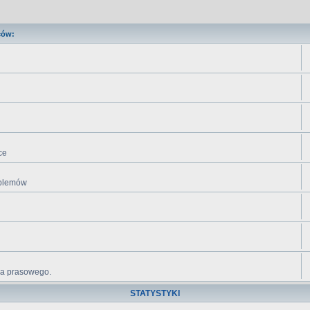
ców:
ce
roblemów
ika prasowego.
STATYSTYKI