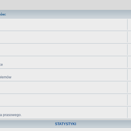
ców:
ce
roblemów
ika prasowego.
STATYSTYKI